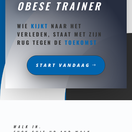
OBESE TRAINER
WIE
KIJKT
NAAR HET
VERLEDEN, STAAT MET ZIJN
RUG TEGEN DE
TOEKOMST
START VANDAAG
WALK IN.